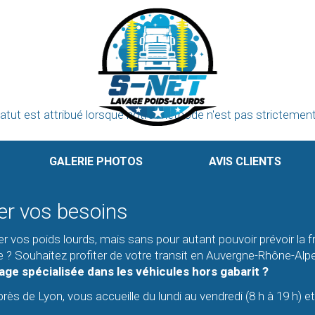
atut est attribué lorsque notre méthode n'est pas strictement 
GALERIE PHOTOS
AVIS CLIENTS
rer vos besoins
r vos poids lourds, mais sans pour autant pouvoir prévoir la 
otte ? Souhaitez profiter de votre transit en Auvergne-Rhône-A
age spécialisée dans les véhicules hors gabarit ?
rès de Lyon, vous accueille du lundi au vendredi (8 h à 19 h) e