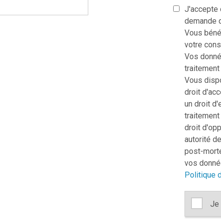
J'accepte
demande de
Vous bénéf
votre con
Vos donnée
traitement
Vous dispo
droit d'acc
un droit d'
traitement 
droit d'op
autorité de
post-morte
vos donnée
Politique d
Je 