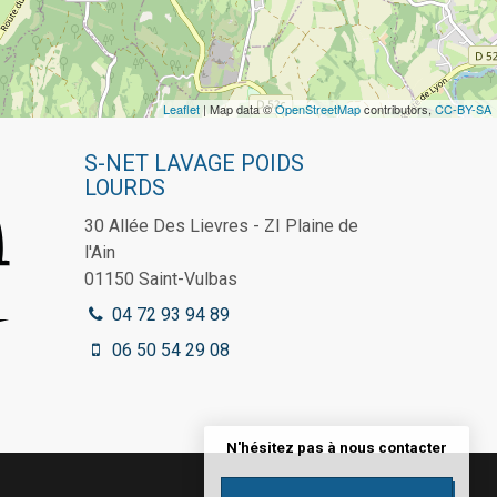
Leaflet
| Map data ©
OpenStreetMap
contributors,
CC-BY-SA
S-NET LAVAGE POIDS
LOURDS
30 Allée Des Lievres - ZI Plaine de
l'Ain
01150
Saint-Vulbas
04 72 93 94 89
06 50 54 29 08
N'hésitez pas à nous contacter