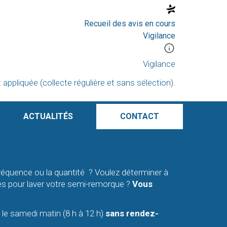
Recueil des avis en cours
Vigilance
Vigilance
appliquée (collecte régulière et sans sélection).
ACTUALITÉS
CONTACT
fréquence ou la quantité ? Voulez déterminer à
lpes pour laver votre semi-remorque ?
Vous
t le samedi matin (8 h à 12 h)
sans rendez-