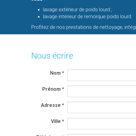
lavage extérieur de poids lourd ;
lavage intérieur de remorque poids lourd.
Profitez de nos prestations de nettoyage, intég
Nous écrire
Nom
*
Prénom
*
Adresse
*
Ville
*